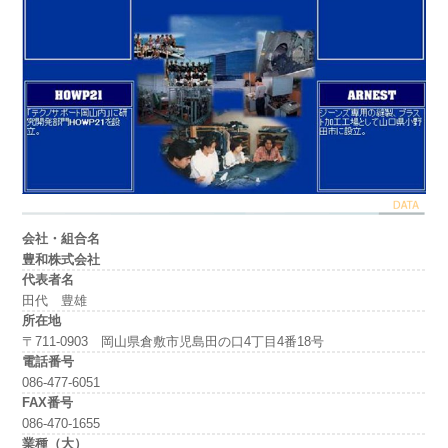
会社・組合名
豊和株式会社
代表者名
田代 豊雄
所在地
〒711-0903 岡山県倉敷市児島田の口4丁目4番18号
電話番号
086-477-6051
FAX番号
086-470-1655
業種（大）