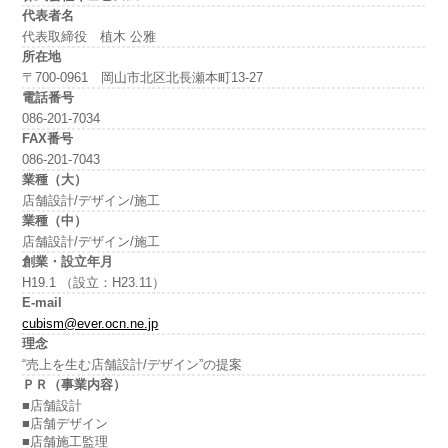
代表者名
代表取締役 植木 公雅
所在地
〒700-0961 岡山市北区北長瀬本町13-27
電話番号
086-201-7034
FAX番号
086-201-7043
業種（大）
店舗設計/デザイン/施工
業種（中）
店舗設計/デザイン/施工
創業・設立年月
H19.1 （設立：H23.11）
E-mail
cubism@ever.ocn.ne.jp
理念
“売上を生む店舗設計/デザイン”の提案
ＰＲ（事業内容）
■店舗設計
■店舗デザイン
■店舗施工監理