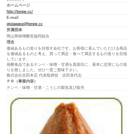
ホームページ
http://tenpe.cc/
E-mail
otoiawase@tenpe.cc
所属団体
岡山県味噌醸造協同組合
理念
価値あるもの造りを目指す会社です。お客様に喜んでいただける商品
を価値あるものと考え、買って満足・食べて満足するもの造りを目指
しています。
発酵食品であるテンペ・味噌・甘酒を真面目に、基本に忠実にもの造
りを致しました。ぜひ一度ご賞味下さい。
株式会社吉田本店 代表取締役 吉田喜代志
ＰＲ（事業内容）
テンペ・味噌・甘酒・こうじの製造及び販売