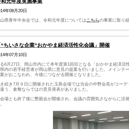
令和元年度実施事業
014年08月20日
山県青年中央会では、令和元年度については
こちら
の事業に取り
「“ちいさな企業”おかやま経済活性化会議」開催
014年07月10日
る6月27日、岡山市内にて本年度第1回目となる「おかやま経済活
県内の若手経営者が岡山県に意見の提案を行いました。メインテ
案がおこなわれ、今後につながる開催となりました。
き続き7月９日に開催された玉島会場では当会の中野会長がコーデ
違う、倉敷ならではの意見発表がありました。
会場とも終了後に懇親会が開催され、会議の雰囲気さながらに活
。