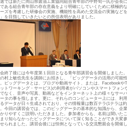
選では新たに岡山県醤油工業協同組合青年部の中野旬一氏が会長
である組合青年部の存在意義をより明確にしていくために積極的
ーズを考慮した研修会の実施、機能性を高めた交流会の実施など
」を目指していきたいとの所信表明がありました。
会終了後には今年度第１回目となる青年部講習会を開催しました。
の村上敏也先生を講師にお招きし、「ビッグデータの活用の可能
。ビッグデータとは、ブログや動画サイト、または、FacebookやTwi
ットワーキング・サービス)の利用者がパソコンやスマートフォン
でなく、音声や写真、動画などをインターネット上の様々なサー
ータの事を指します。更に、それらのコンピューター上には、利
るデータが日々生成されており、その情報量は数百テラ(1テラは約
。今回の講習会では、このビッグデータの基本的な知識から、企
かりやすくご説明いただきました。参加者からも、名前は聞いた
まり知らなかったビッグデータについて深く知ることができ大変
せられました。講習会後には恒例となっている交流懇親会を開催