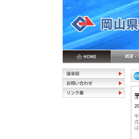
2
平
式
は