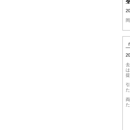
2
岡
2
去
は
提
引
た
両
た