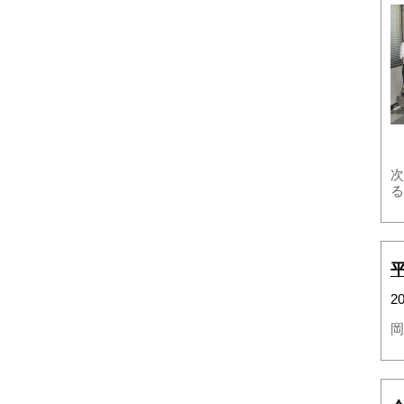
次
る
2
岡