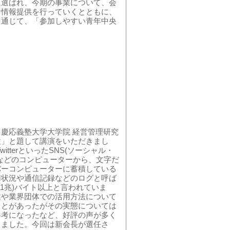
に選ばれ、今期の事業について、会
な情報提供を行っていくとともに、
を通じて、「参加しやすい青年中央
慶応義塾大学大学院 経営管理研究
性」と題して講演をいただきまし
tterといったSNS(ソーシャル・
などのコンピューターから、文字だ
バーコンピューターに蓄積している
用状況や通信記録などのログと呼ば
1兆)バイト以上と言われていま
業や業界団体での活用方法について
ことがあったがその実態については
参考になったなど、好評の声が多く
しました。今回は新会長が選任さ