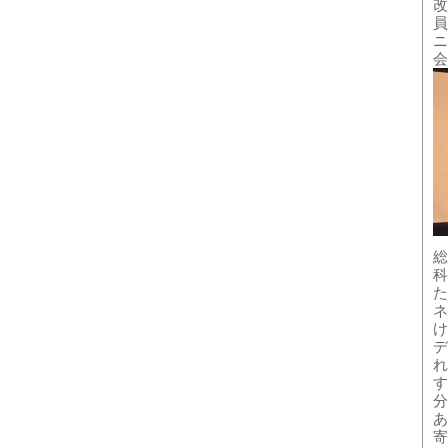
改
員
ニ
会
総
科
た
ネ
け
デ
れ
す
分
あ
寄