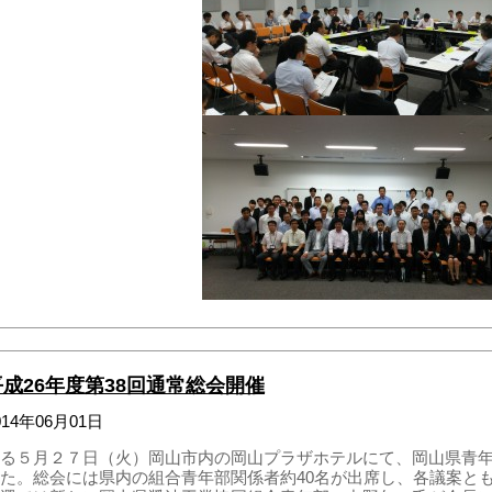
平成26年度第38回通常総会開催
014年06月01日
る５月２７日（火）岡山市内の岡山プラザホテルにて、岡山県青年
た。総会には県内の組合青年部関係者約40名が出席し、各議案と