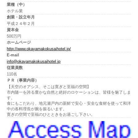
業種（中）
ホテル業
創業・設立年月
平成２４年２月
資本金
500万円
ホームページ
http://www.okayamakokusaihotel.jp/
E-mail
info@okayamakokusaihotel.jp
従業員数
110名
ＰＲ（事業内容）
【天空のオアシス、そこは寛ぎと至福の空間】
市内随一を誇る豊かな自然と絶好のロケーションは、皆様を魅了しま
す。
食にもこだわり、地元瀬戸内の新鮮で安心・安全な食材を使って和洋
中の各料理長が腕を振るいます。
寛ぎの空間で至福のひとときをお過ごし下さい。