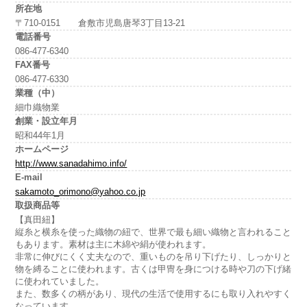
所在地
〒710-0151 倉敷市児島唐琴3丁目13-21
電話番号
086-477-6340
FAX番号
086-477-6330
業種（中）
細巾織物業
創業・設立年月
昭和44年1月
ホームページ
http://www.sanadahimo.info/
E-mail
sakamoto_orimono@yahoo.co.jp
取扱商品等
【真田紐】
縦糸と横糸を使った織物の紐で、世界で最も細い織物と言われること
もあります。素材は主に木綿や絹が使われます。
非常に伸びにくく丈夫なので、重いものを吊り下げたり、しっかりと
物を縛ることに使われます。古くは甲冑を身につける時や刀の下げ緒
に使われていました。
また、数多くの柄があり、現代の生活で使用するにも取り入れやすく
なっています。