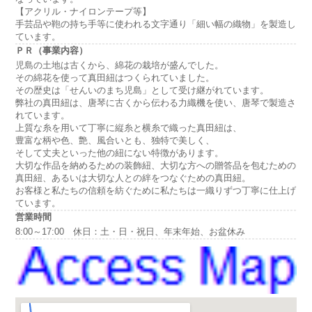
【アクリル・ナイロンテープ等】
手芸品や鞄の持ち手等に使われる文字通り「細い幅の織物」を製造し
ています。
ＰＲ（事業内容）
児島の土地は古くから、綿花の栽培が盛んでした。
その綿花を使って真田紐はつくられていました。
その歴史は「せんいのまち児島」として受け継がれています。
弊社の真田紐は、唐琴に古くから伝わる力織機を使い、唐琴で製造さ
れています。
上質な糸を用いて丁寧に縦糸と横糸で織った真田紐は、
豊富な柄や色、艶、風合いとも、独特で美しく、
そして丈夫といった他の紐にない特徴があります。
大切な作品を納めるための装飾紐、大切な方への贈答品を包むための
真田紐、あるいは大切な人との絆をつなぐための真田紐。
お客様と私たちの信頼を紡ぐために私たちは一織りずつ丁寧に仕上げ
ています。
営業時間
8:00～17:00 休日：土・日・祝日、年末年始、お盆休み