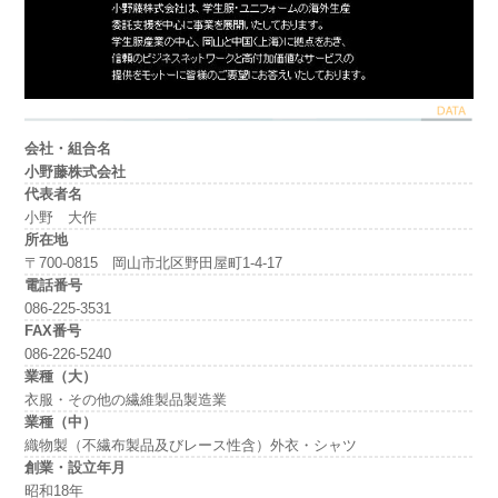
会社・組合名
小野藤株式会社
代表者名
小野 大作
所在地
〒700-0815 岡山市北区野田屋町1-4-17
電話番号
086-225-3531
FAX番号
086-226-5240
業種（大）
衣服・その他の繊維製品製造業
業種（中）
織物製（不繊布製品及びレース性含）外衣・シャツ
創業・設立年月
昭和18年