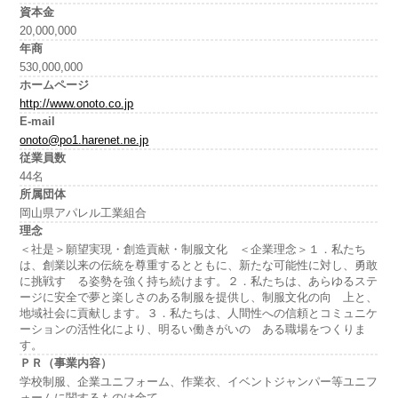
資本金
20,000,000
年商
530,000,000
ホームページ
http://www.onoto.co.jp
E-mail
onoto@po1.harenet.ne.jp
従業員数
44名
所属団体
岡山県アパレル工業組合
理念
＜社是＞願望実現・創造貢献・制服文化 ＜企業理念＞１．私たち
は、創業以来の伝統を尊重するとともに、新たな可能性に対し、勇敢
に挑戦す る姿勢を強く持ち続けます。２．私たちは、あらゆるステ
ージに安全で夢と楽しさのある制服を提供し、制服文化の向 上と、
地域社会に貢献します。３．私たちは、人間性への信頼とコミュニケ
ーションの活性化により、明るい働きがいの ある職場をつくりま
す。
ＰＲ（事業内容）
学校制服、企業ユニフォーム、作業衣、イベントジャンパー等ユニフ
ォームに関するものは全て